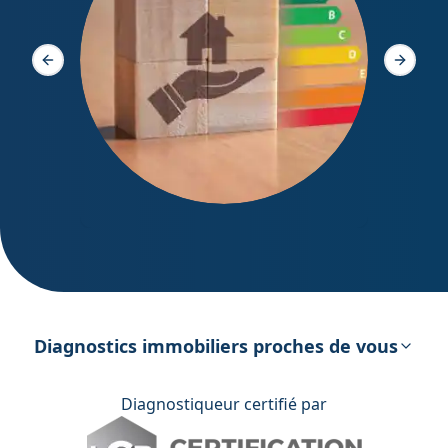
Diagno
Slide précédente
Slide s
DPE – Diagnostic de Performance
énergétique
Diagnostics immobiliers proches de vous
Diagnostiqueur certifié par