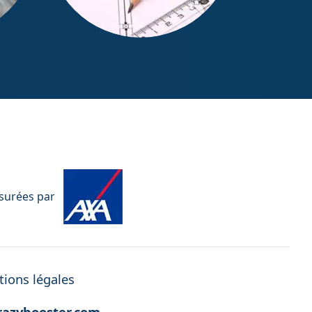
Mesurage Loi Boutin
ssurées par
ions légales
azybooster.com