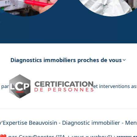
ostic Électricité
Diagnostic Amiante
Diagnostics immobiliers proches de vous
 par
et interventions a
v'Expertise
Beauvoisin
- Diagnostic immobilier -
Ment
 ❤️ par
CrazyBooster ("IA + vous = wahou") :
www.cr